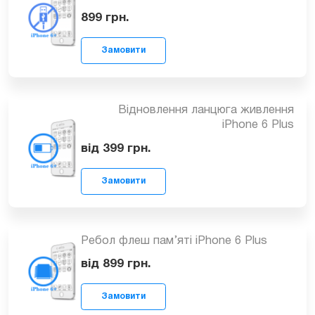
Замовити
Заміна контролера живлення (U7)
iPhone 6 Plus
1099
грн.
Заміна USB контролера (U2 Tristar)
Замовити
iPhone 6 Plus
899
грн.
Відновлення ланцюга живлення
Замовити
iPhone 6 Plus