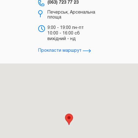
(063) 723 77 23
(0
Печерськ, Арсенальна
площа
б
"
9:00 - 19:00 пн-пт
10:00 - 16:00 сб
т
вихідний - нд
д
Прокласти маршрут
Прокл