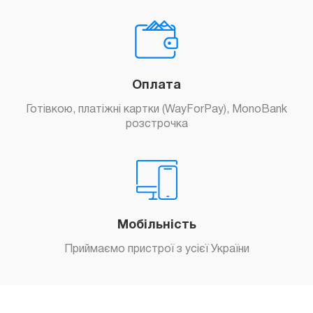
Замовити
Оплата
Готівкою, платіжні картки (WayForPay), MonoBank
розстрочка
Мобільність
Замовити
Приймаємо пристрої з усієї України