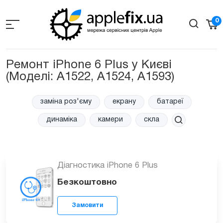
Skip
to
0
the
content
Ремонт iPhone 6 Plus у Києві
(Моделi: A1522, A1524, A1593)
заміна роз'єму
екрану
батареї
динаміка
камери
скла
Діагностика iPhone 6 Plus
Безкоштовно