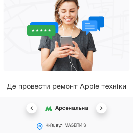
Де провести ремонт Apple техніки
Арсенальна
Київ, вул. МАЗЕПИ 3
К
С