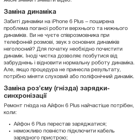
якісні знімки і знімати відео.
Заміна динаміка
Забиті динаміки на iPhone 6 Plus – поширена
проблема поганої роботи верхнього та нижнього
динаміків. Ви не чуєте співрозмовника при
телефонній розмові, звук з основних динаміків
неголосний? Для початку необхідно почистити
динамік. Іноді чистка дозволяє позбутися від
забруднень і відновити нормальну роботу динаміка.
Але, якщо процедура не принесла результату,
потрібно міняти слуховий або поліфонічний динамік.
Заміна роз’єму (гнізда) зарядки-
синхронізації
Ремонт гнізда на Айфон 6 Plus найчастіше потрібен,
коли:
Айфон 6 Plus перестав заряджатися;
неможливо повністю підключити кабель
зарядного пристрою;