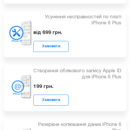
від 399
грн.
Ребол флеш пам’яті iPhone 6 Plus
Замовити
від 899
грн.
Усунення несправностей по платі
iPhone 6 Plus
від 699
грн.
Замовити