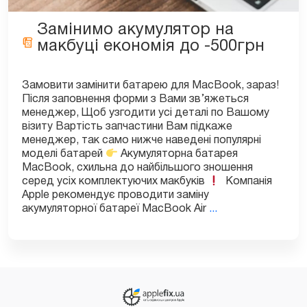
Замінимо акумулятор на
макбуці економія до -500грн
Замовити замінити батарею для MacBook, зараз!
Після заповнення форми з Вами зв’яжеться
менеджер, Щоб узгодити усі деталі по Вашому
візиту Вартість запчастини Вам підкаже
менеджер, так само нижче наведені популярні
моделі батарей
Акумуляторна батарея
MacBook, схильна до найбільшого зношення
серед усіх комплектуючих макбуків
Компанія
Apple рекомендує проводити заміну
Замінимо
акумуляторної батареї MacBook Air
...
акумулятор
на
макбуці
економія
до
-500грн