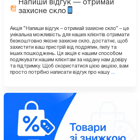
Напиши відгук — отримай
захисне скло
Акція “Напиши відгук – отримай захисне скло” – це
унікальна можливість для наших клієнтів отримати
безкоштовно якісне захисне скло, достатнє, щоб
захистити ваш пристрій від подряпин, пилу та
інших пошкоджень. Ця акція є нашим способом
подякувати нашим клієнтам за надану нам довіру
та підтримку. Щоб скористатися цією акцією, вам
Напиши
просто потрібно написати відгук про нашу
...
відгук
—
отримай
захисне
скло