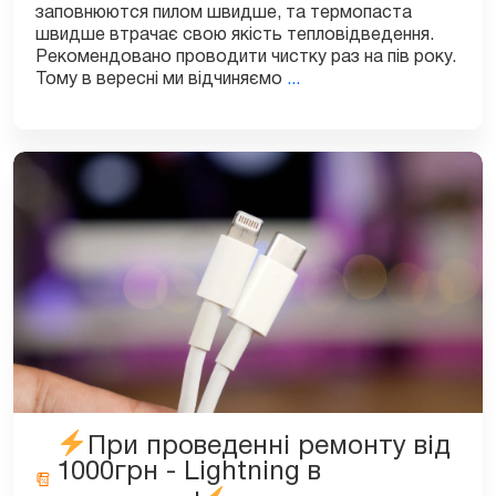
заповнюются пилом швидше, та термопаста
швидше втрачає свою якість тепловідведення.
Рекомендовано проводити чистку раз на пів року.
Знижка
Тому в вересні ми відчиняємо
...
на
профілактику
та
заміну
термопасти
MacBook,
iMac
будь-
яких
моделей
40%!
При проведенні ремонту від
1000грн - Lightning в