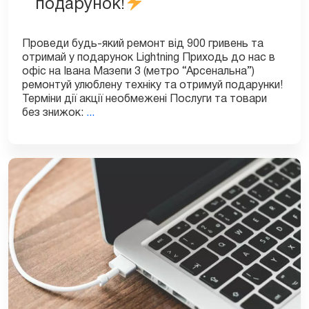
подарунок!
Проведи будь-який ремонт від 900 гривень та
отримай у подарунок Lightning Приходь до нас в
офіс на Івана Мазепи 3 (метро “Арсенальна”)
ремонтуй улюблену техніку та отримуй подарунки!
Терміни дії акції необмежені Послуги та товари
без знижок:
...
При
проведенні
ремонту
від
1000грн
–
Lightning
в
подарунок!