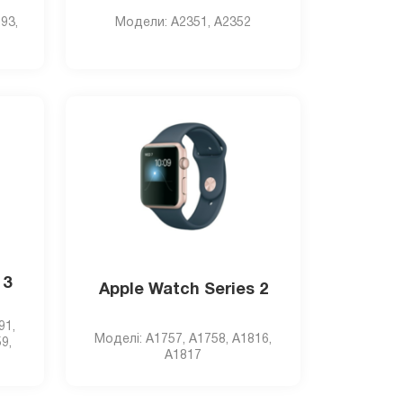
93,
Модели: A2351, А2352
 3
Apple Watch Series 2
91,
Моделi: A1757, A1758, A1816,
9,
A1817