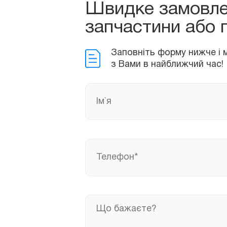
Швидке замовл
Заповніть форму нижче і ми
з Вами в найближчий час!
запчастини або 