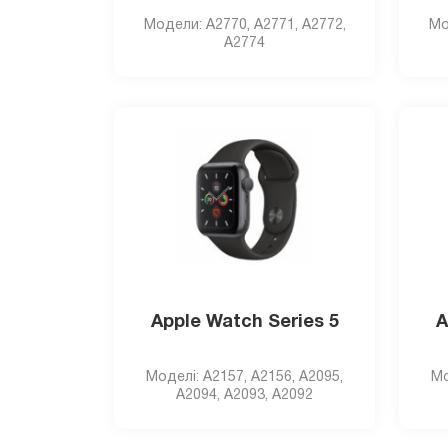
Модели: A2770, A2771, A2772,
Мо
A2774
Apple Watch Series 5
A
Моделi: A2157, A2156, A2095,
Мо
A2094, A2093, A2092