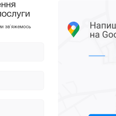
ення
 зв`яжемось
послуги