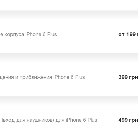
s после попадания влаги
от
ние корпуса iPhone 6 Plus
от
ещения и приближения iPhone 6 Plus
39