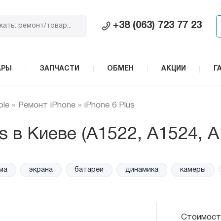
+38 (063) 723 77 23
АРЫ
ЗАПЧАСТИ
ОБМЕН
АКЦИИ
Г
ple
»
Ремонт iPhone
»
iPhone 6 Plus
s в Киеве (A1522, A1524, A
экрана
батареи
динамика
камеры
сте
Стоимост