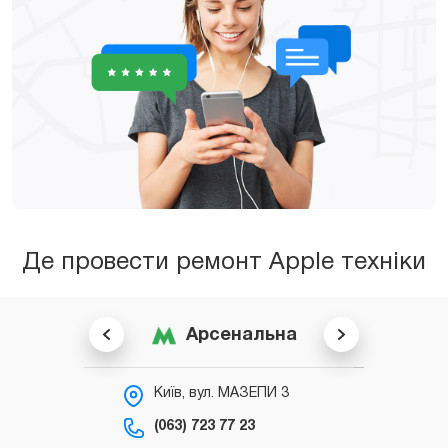
Де провести ремонт Apple техніки
Арсенальна
Київ, вул. МАЗЕПИ 3
К
С
(063) 723 77 23
(0