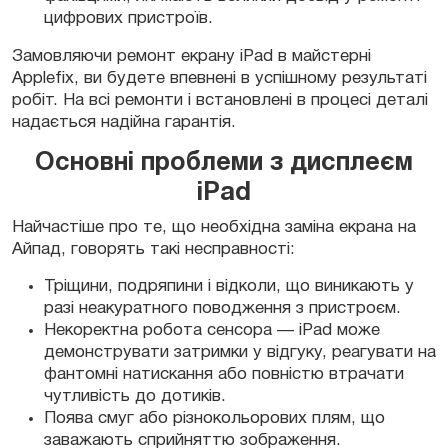
цифрових пристроїв.
Замовляючи ремонт екрану iPad в майстерні
Замовити
Applefix, ви будете впевнені в успішному результаті
робіт. На всі ремонти і встановлені в процесі деталі
надається надійна гарантія.
Основні проблеми з дисплеєм
iPad
Замовити
Найчастіше про те, що необхідна заміна екрана на
Айпад, говорять такі несправності:
Тріщини, подряпини і відколи, що виникають у
разі неакуратного поводження з пристроєм.
Некоректна робота сенсора — iPad може
демонструвати затримки у відгуку, реагувати на
фантомні натискання або повністю втрачати
чутливість до дотиків.
Поява смуг або різнокольорових плям, що
заважають сприйняттю зображення.