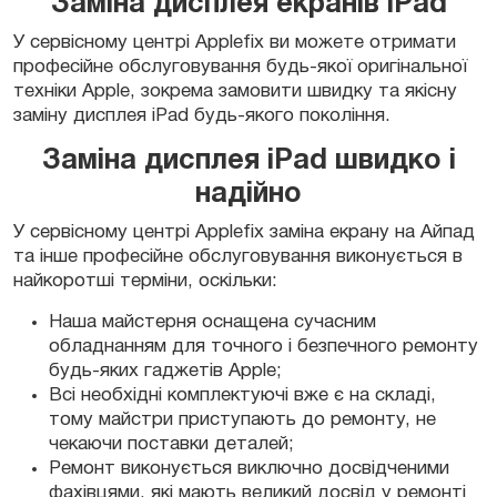
Заміна дисплея екранів iPad
У сервісному центрі Applefix ви можете отримати
професійне обслуговування будь-якої оригінальної
техніки Apple, зокрема замовити швидку та якісну
заміну дисплея iPad будь-якого покоління.
Замовити
Заміна дисплея iPad швидко і
надійно
У сервісному центрі Applefix заміна екрану на Айпад
та інше професійне обслуговування виконується в
найкоротші терміни, оскільки:
Замовити
Наша майстерня оснащена сучасним
обладнанням для точного і безпечного ремонту
будь-яких гаджетів Apple;
Всі необхідні комплектуючі вже є на складі,
тому майстри приступають до ремонту, не
Замовити
чекаючи поставки деталей;
Ремонт виконується виключно досвідченими
фахівцями, які мають великий досвід у ремонті