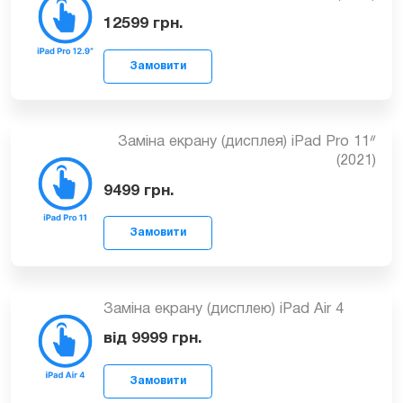
Заміна екрану (дисплея) iPad Pro 12.9″
(2021)
Замовити
12599
грн.
Заміна екрану (дисплея) iPad Pro 11ᐥ
(2021)
9499
грн.
Замовити
Заміна екрану (дисплею) iPad Air 4