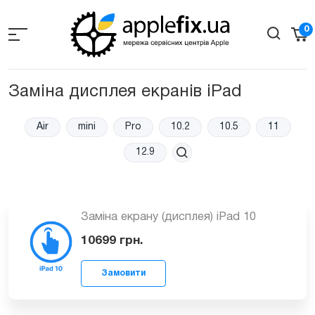
Skip
to
0
the
content
Заміна дисплея екранів iPad
Air
mini
Pro
10.2
10.5
11
12.9
Заміна екрану (дисплея) iPad 10
10699
грн.