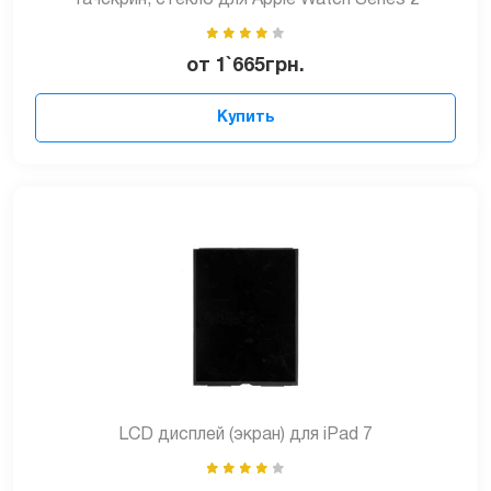
от
1`665
грн.
Купить
LCD дисплей (экран) для iPad 7