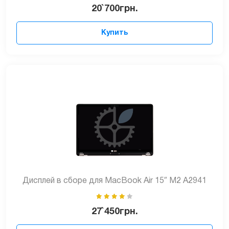
20`700
грн.
Купить
Дисплей в сборе для MacBook Air 15″ M2 A2941
27`450
грн.