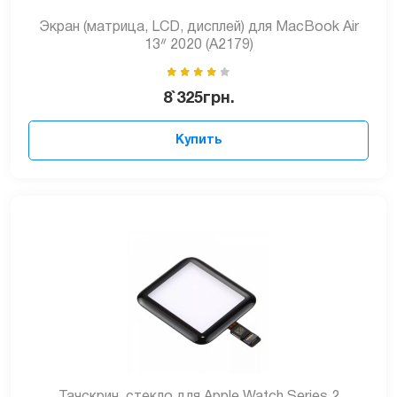
Экран (матрица, LCD, дисплей) для MacBook Air
13ᐥ 2020 (A2179)
8`325
грн.
Купить
Тачскрин, стекло для Apple Watch Series 2