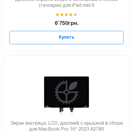
(тачскрин) для iPad mini 6
6`750
грн.
Купить
Экран (матрица, LCD, дисплей) с крышкой в сборе
для MacBook Pro 16ᐥ 2023 А2780