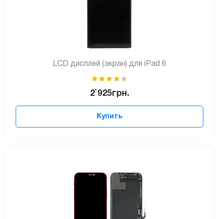
LCD дисплей (экран) для iPad 6
2`925
грн.
Купить