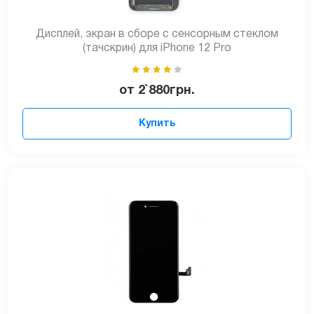
Дисплей, экран в сборе с сенсорным стеклом
(тачскрин) для iPhone 12 Pro
от
2`880
грн.
Купить