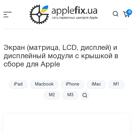
Skip
to
0
the
content
Экран (матрица, LCD, дисплей) и
дисплейный модули с крышкой в
сборе для Apple
iPad
Macbook
iPhone
iMac
M1
M2
M3