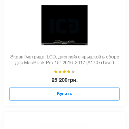
Экран (матрица, LCD, дисплей) с крышкой в сборе
для MacBook Pro 15″ 2016-2017 (А1707) Used
25`200
грн.
Купить