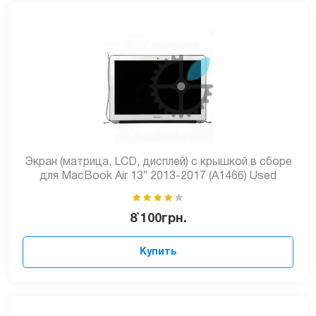
Экран (матрица, LCD, дисплей) с крышкой в сборе
для MacBook Air 13″ 2013-2017 (A1466) Used
8`100
грн.
Купить