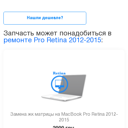
для
MacBook
Pro
Нашли дешевле?
13ᐥ
2013-
Запчасть может понадобиться в
2015
ремонте Pro Retina 2012-2015
:
(A1502)
quantity
Замена жк матрицы на MacBook Pro Retina 2012-
2015