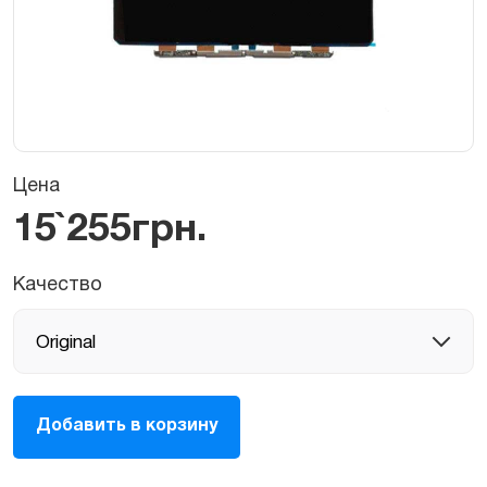
Цена
15`255
грн.
Качество
Экран
Добавить в корзину
(матрица,
LCD,
дисплей)