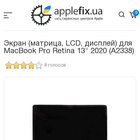
Skip
to
0
the
content
Экран (матрица, LCD, дисплей) для
MacBook Pro Retina 13" 2020 (A2338)
8 голосов