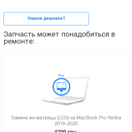
для
MacBook
Pro
Нашли дешевле?
Retina
13"
Запчасть может понадобиться в
2020
ремонте:
(A2338)
quantity
Замена жк матрицы (LCD) на MacBook Pro Retina
2019-2020