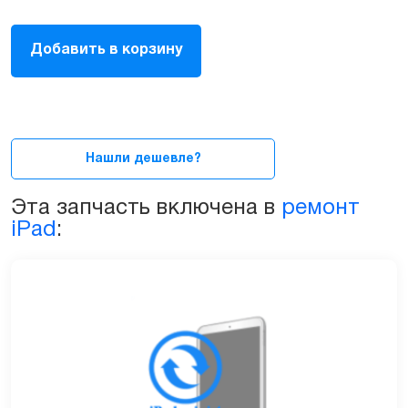
Экран,
Добавить в корзину
дисплей
с
тачскрином
Original
для
Apple
Нашли дешевле?
iPad
Mini
Эта запчасть включена в
ремонт
4
iPad
:
черный/
белый
A1538,
A1550
quantity