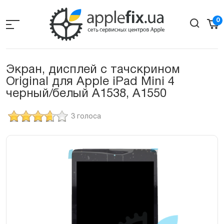
Skip
to
0
the
content
Экран, дисплей с тачскрином
Original для Apple iPad Mini 4
черный/белый A1538, A1550
3 голоса