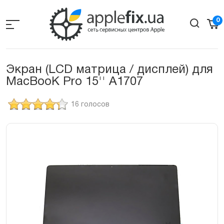
Skip
to
0
the
content
Экран (LCD матрица / дисплей) для
MacBooK Pro 15'' A1707
16 голосов