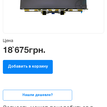
Цена
18`675
грн.
Экран
Добавить в корзину
(матрица,
LCD,
дисплей)
для
MacBook
Pro
Нашли дешевле?
15ᐥ
2016-