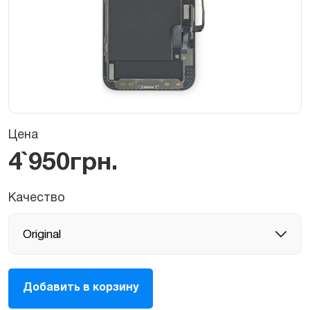
Цена
4`950
грн.
Качество
Дисплей,
Добавить в корзину
экран
в