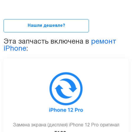
сборе
с
сенсорным
стеклом
Нашли дешевле?
(тачскрин)
для
Эта запчасть включена в
ремонт
iPhone
iPhone
:
12
Pro
quantity
Замена экрана (дисплея) iPhone 12 Pro оригинал