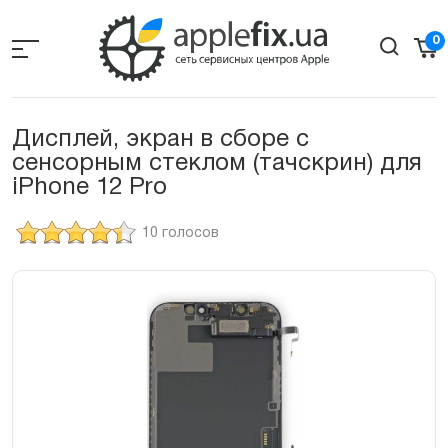
Skip
to
0
the
content
Дисплей, экран в сборе с
сенсорным стеклом (тачскрин) для
iPhone 12 Pro
10 голосов