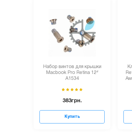
Набор винтов для крышки
К
Macbook Pro Retina 12ᐥ
Re
A1534
Ам
383
грн.
Купить