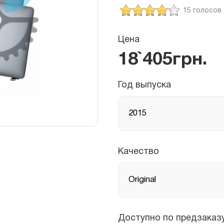
15 голосов
Цена
18`405
грн.
Год выпуска
Качество
Доступно по предзаказу