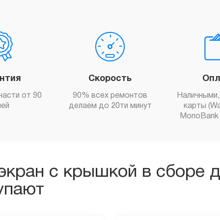
антия
Скорость
Опл
части от 90
90% всех ремонтов
Наличными,
ней
делаем до 20ти минут
карты (Wa
MonoBank 
экран с крышкой в сборе д
упают