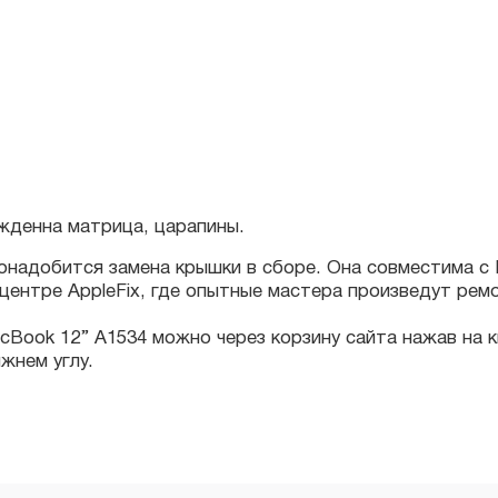
енна матрица, царапины.
обится замена крышки в сборе. Она совместима с MacBook
нтре AppleFix, где опытные мастера произведут ремонт 
k 12’’ A1534 можно через корзину сайта нажав на кнопку
ем углу.