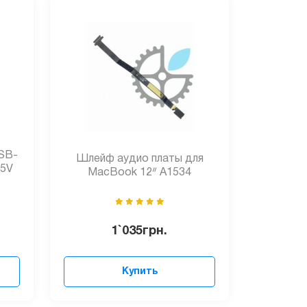
SB-
Шлейф аудио платы для
 5V
MacBook 12ᐥ A1534
1`035
грн.
Купить