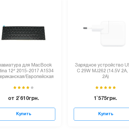
лавиатура для MacBook
Зарядное устройство U
tina 12ᐥ 2015-2017 A1534
C 29W MJ262 (14.5V 2A,
ериканская/Европейская
2A)
от
2`610
грн.
1`575
грн.
Купить
Купить