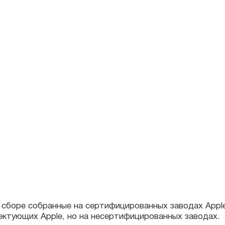
quantity
сборе собранные на сертифицированных заводах Apple. Orig
ующих Apple, но на несертифицированных заводах.