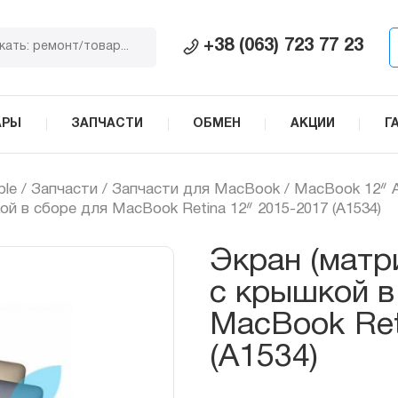
+38 (063) 723 77 23
АРЫ
ЗАПЧАСТИ
ОБМЕН
АКЦИИ
Г
ple
/
Запчасти
/
Запчасти для MacBook
/
МacBook 12ᐥ 
ой в сборе для MacBook Retina 12ᐥ 2015-2017 (A1534)
Экран (матр
с крышкой в
MacBook Ret
(A1534)