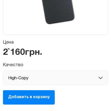
Цена
2`160
грн.
Качество
Экран,
Добавить в корзину
дисплей
LCD
для