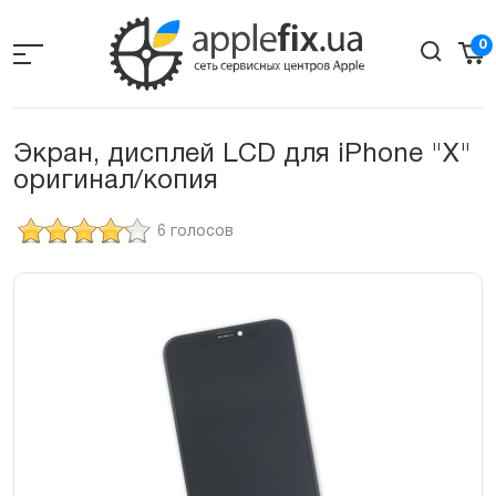
Skip
to
0
the
content
Экран, дисплей LCD для iPhone "X"
оригинал/копия
6 голосов