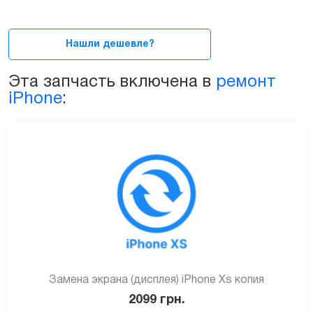
iPhone
"XS"
оригинал/
Нашли дешевле?
копия
quantity
Эта запчасть включена в
ремонт
iPhone
:
Замена экрана (дисплея) iPhone Xs копия
2099
грн.