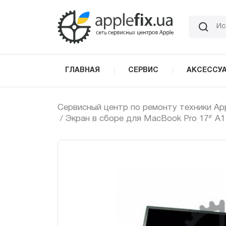
Skip
to
the
content
ГЛАВНАЯ
СЕРВИС
АКСЕССУ
Сервисный центр по ремонту техники Ap
/ Экран в сборе для MacBook Pro 17ᐥ A