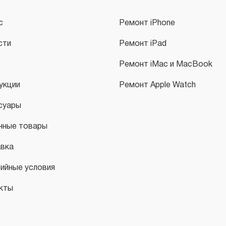
с
Ремонт iPhone
сти
Ремонт iPad
Ремонт iMac и MacBook
укции
Ремонт Apple Watch
суары
нные товары
вка
тийные условия
кты