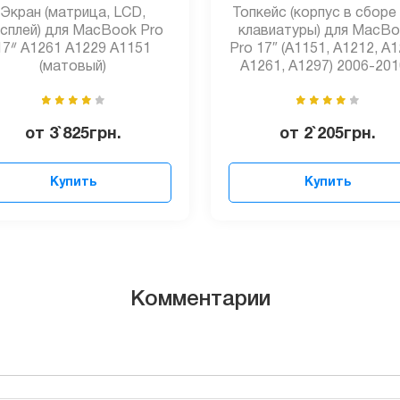
Экран (матрица, LCD,
Топкейс (корпус в сборе
сплей) для MacBook Pro
клавиатуры) для MacB
17ᐥ A1261 A1229 A1151
Pro 17″ (A1151, A1212, A1
(матовый)
A1261, A1297) 2006-201
от
3`825
грн.
от
2`205
грн.
Купить
Купить
Комментарии