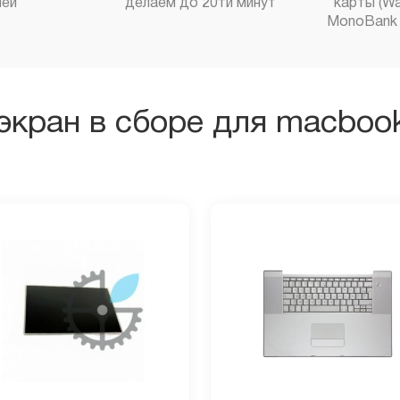
ней
делаем до 20ти минут
карты (Wa
MonoBank 
экран в сборе для macbook