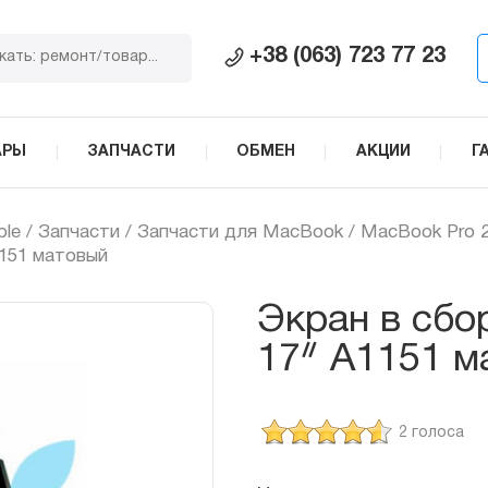
+38 (063) 723 77 23
АРЫ
ЗАПЧАСТИ
ОБМЕН
АКЦИИ
Г
ple
/
Запчасти
/
Запчасти для MacBook
/
MacBook Pro 2
1151 матовый
Экран в сбо
17ᐥ A1151 м
2 голоса