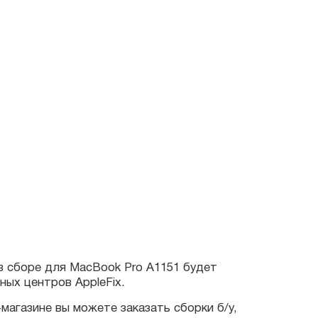
ре для MacBook Pro A1151 будет
нтров AppleFix.
ине вы можете заказать сборки б/у,
ратиться к нашему менеджеру, либо