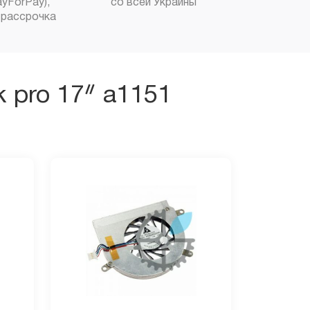
yForPay),
со всей Украины
рассрочка
 pro 17ᐥ a1151