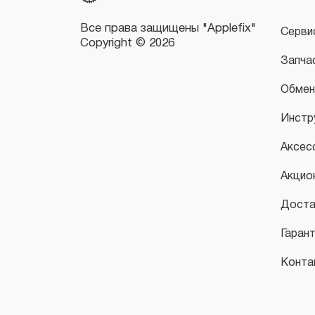
Серви
Запча
Обмен
Инстр
Аксес
Акцио
Доста
Гаран
Конта