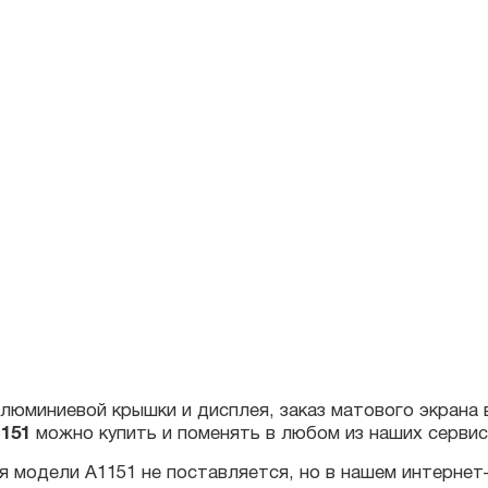
иниевой крышки и дисплея, заказ матового экрана в сбо
1
можно купить и поменять в любом из наших сервисных це
одели A1151 не поставляется, но в нашем интернет-магаз
льными оригинальным экраном.
производства вашего макбука, для этого можете либо об
ску модели Macbook по серийному номеру.