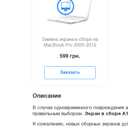
Замена экрана в сборе на
MacBook Pro 2009-2012
599
грн.
Заказать
В случае одновременного повреждения алюм
Описание
правильным выбором.
Экран в сборе А115
К сожалению, новых сборных экранов для м
сэкономив свои средства и остаться дово
Будьте внимательны, вам нужно знать год 
воспользоваться нашей инструкцией по пои