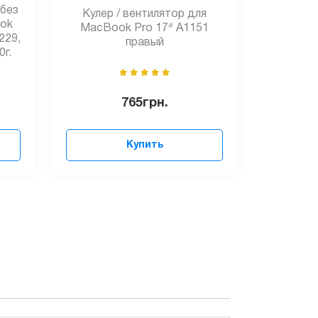
 без
Кулер / вентилятор для
ook
MacBook Pro 17ᐥ A1151
229,
правый
0г.
765
грн.
Купить