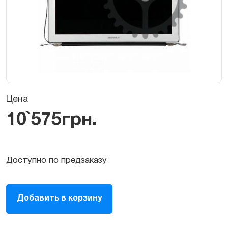
Цена
10`575
грн.
Доступно по предзаказу
Экран
Добавить в корзину
(матрица,
LCD,
дисплей)