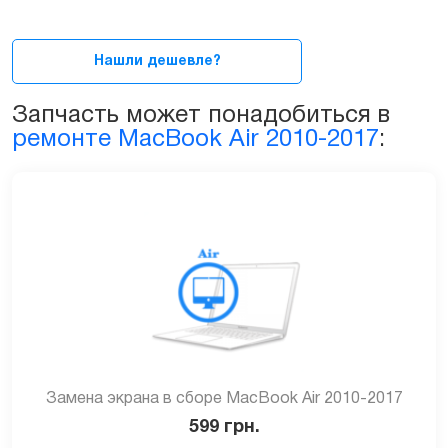
с
крышкой
в
Нашли дешевле?
сборе
для
Запчасть может понадобиться в
MacBook
ремонте MacBook Air 2010-2017
:
Air
11ᐥ
2010-
2012
(A1370,
A1465)
quantity
Замена экрана в сборе MacBook Air 2010-2017
599
грн.