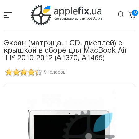
Skip
to
0
the
content
Экран (матрица, LCD, дисплей) с
крышкой в сборе для MacBook Air
11ᐥ 2010-2012 (A1370, A1465)
9 голосов