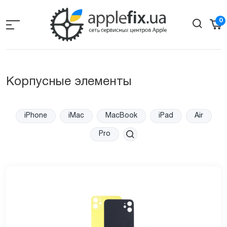
Skip
to
0
the
content
Корпусные элементы
iPhone
iMac
MacBook
iPad
Air
Pro