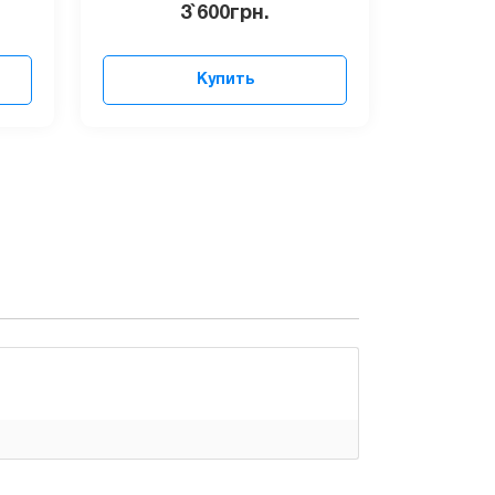
3`600
грн.
Купить