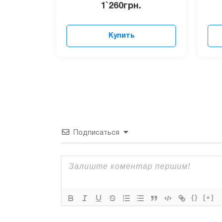
1`260
грн.
Купить
Подписаться
{}
[+]