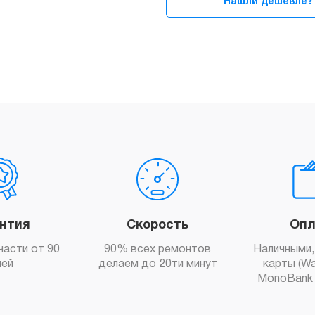
Нашли дешевле?
Silver
quantity
антия
Скорость
Опл
части от 90
90% всех ремонтов
Наличными,
ней
делаем до 20ти минут
карты (Wa
MonoBank 