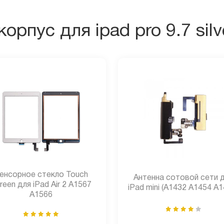
орпус для ipad pro 9.7 sil
енсорное стекло Touch
Антенна сотовой сети 
reen для iPad Air 2 A1567
iPad mini (A1432 A1454 A1
A1566