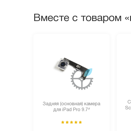
Вместе с товаром «к
С
Задняя (основная) камера
Sc
для iPad Pro 9.7ᐥ