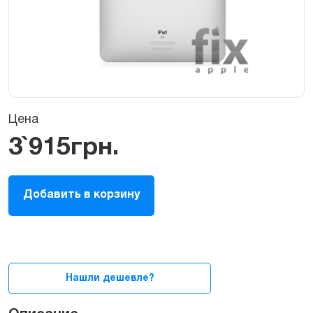
Цена
3`915
грн.
Корпус
Добавить в корзину
(задняя
крышка)
iPad
wi-
fi+3g
quantity
Нашли дешевле?