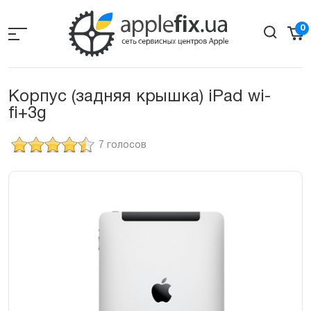
Skip
to
0
the
content
Корпус (задняя крышка) iPad wi-
fi+3g
7 голосов