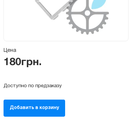
Цена
180
грн.
Доступно по предзаказу
Лоток
Добавить в корзину
для
сим-
карты
iPhone