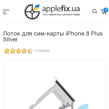
Skip
to
0
the
content
Лоток для сим-карты iPhone 8 Plus
Silver
2 голоса