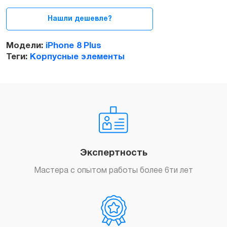
8
Plus
Нашли дешевле?
Silver
quantity
Модели:
iPhone 8 Plus
Теги:
Корпусные элементы
Экспертность
Мастера с опытом работы более 6ти лет