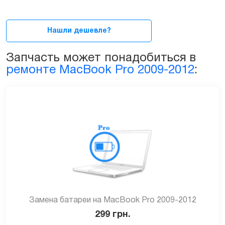
для
MacBook
Pro
Нашли дешевле?
15ᐥ
2008-
Запчасть может понадобиться в
2009
ремонте MacBook Pro 2009-2012
:
(A1286)
quantity
Замена батареи на MacBook Pro 2009-2012
299
грн.