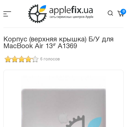
Skip
to
0
the
content
Корпус (верхняя крышка) Б/У для
MacBook Air 13ᐥ A1369
6 голосов