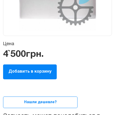
Цена
4`500
грн.
Корпус
Добавить в корзину
(верхняя
крышка)
Б/
У
для
MacBook
Нашли дешевле?
Air
13ᐥ