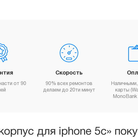
антия
Скорость
Опл
части от 90
90% всех ремонтов
Наличными,
ней
делаем до 20ти минут
карты (Wa
MonoBank 
корпус для iphone 5c» пок