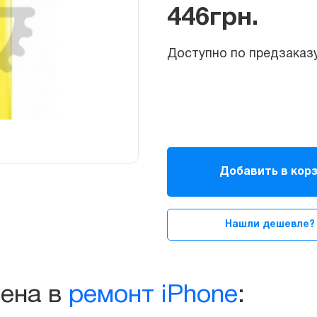
446
грн.
Доступно по предзаказу
Корпус
для
Добавить в кор
iPhone
5c
(Yellow)
Нашли дешевле?
quantity
чена в
ремонт iPhone
: