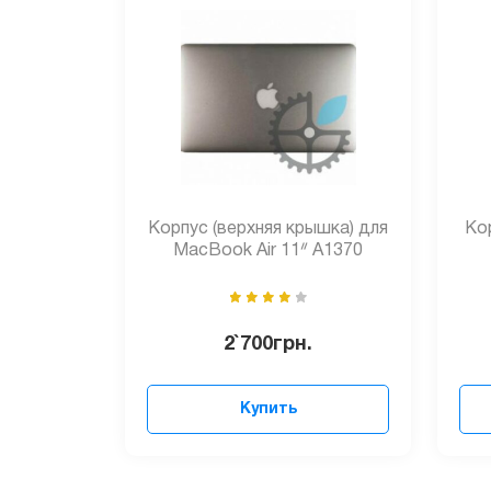
Корпус (верхняя крышка) для
Кор
MacBook Air 11ᐥ A1370
2`700
грн.
Купить