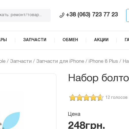
+38 (063) 723 77 23
АРЫ
ЗАПЧАСТИ
ОБМЕН
АКЦИИ
Г
ple
/
Запчасти
/
Запчасти для iPhone
/
iPhone 8 Plus
/ На
Набор болтов
12 голосов
Цена
248
грн.