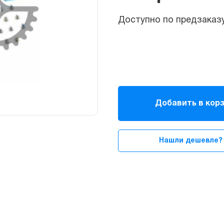
Доступно по предзаказу
Набор
болтов
Добавить в кор
для
iPhone
8
Нашли дешевле?
Plus
quantity