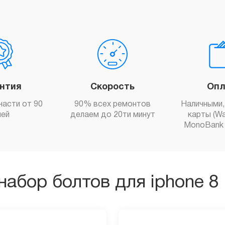
антия
Скорость
Опл
части от 90
90% всех ремонтов
Наличными,
ней
делаем до 20ти минут
карты (Wa
MonoBank 
набор болтов для iphone 8 