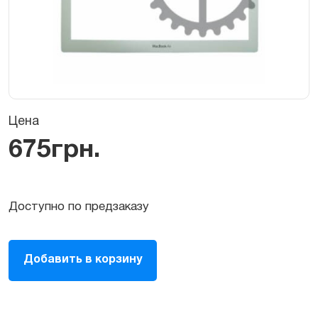
Цена
675
грн.
Доступно по предзаказу
Рамка
Добавить в корзину
экрана
для
Macbook
Air