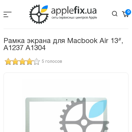
Skip
to
0
the
content
Рамка экрана для Macbook Air 13ᐥ,
A1237 A1304
5 голосов