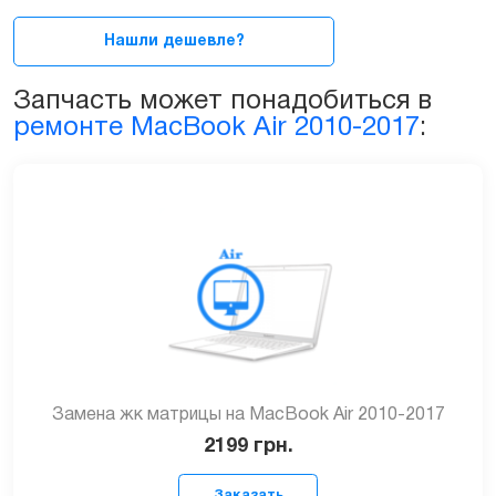
13ᐥ,
A1237
Нашли дешевле?
A1304
quantity
Запчасть может понадобиться в
ремонте MacBook Air 2010-2017
:
Замена жк матрицы на MacBook Air 2010-2017
2199
грн.