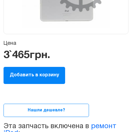
Цена
3`465
грн.
Корпус
Добавить в корзину
iPad
Air
2
4G
Белый
A1567
Нашли дешевле?
A1566
quantity
Эта запчасть включена в
ремонт