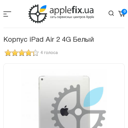
Skip
to
0
the
content
Корпус iPad Air 2 4G Белый
4 голоса