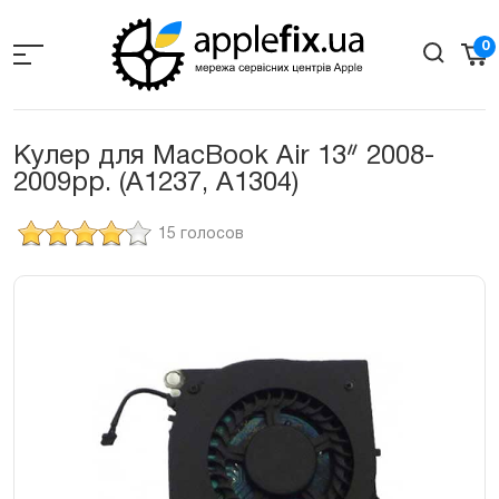
Skip
to
0
the
content
Кулер для MacBook Air 13ᐥ 2008-
2009рр. (A1237, A1304)
15 голосов