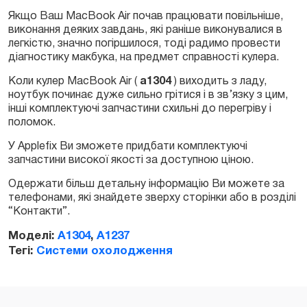
Якщо Ваш MacBook Air почав працювати повільніше,
виконання деяких завдань, які раніше виконувалися в
Замовити
легкістю, значно погіршилося, тоді радимо провести
діагностику макбука, на предмет справності кулера.
Коли кулер MacBook Air (
a1304
) виходить з ладу,
ноутбук починає дуже сильно грітися і в зв’язку з цим,
інші комплектуючі запчастини схильні до перегріву і
поломок.
У Applefix Ви зможете придбати комплектуючі
запчастини високої якості за доступною ціною.
Одержати більш детальну інформацію Ви можете за
телефонами, які знайдете зверху сторінки або в розділі
“Контакти”.
Моделі:
A1304
,
A1237
Тегі:
Системи охолодження