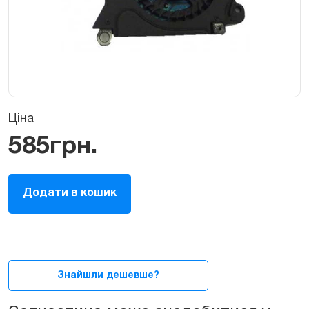
Ціна
585
грн.
Кулер
Додати в кошик
/
вентилятор
для
MacBook
Air
13ᐥ
Знайшли дешевше?
2008-
2009