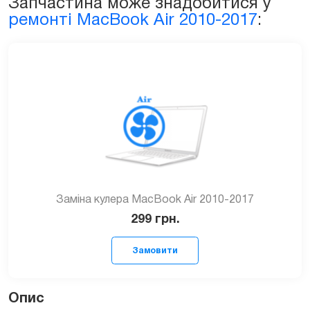
Запчастина може знадобитися у
(A1237,
ремонті MacBook Air 2010-2017
:
A1304)
quantity
Заміна кулера MacBook Air 2010-2017
299
грн.
Опис