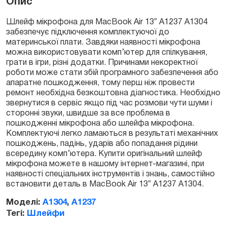
Опис
Шлейф мікрофона для MacBook Air 13″ A1237 A1304
забезпечує підключення комплектуючої до
Замовити
материнської плати. Завдяки наявності мікрофона
можна використовувати комп’ютер для спілкування,
грати в ігри, різні додатки. Причинами некоректної
роботи може стати збій програмного забезпечення або
апаратне пошкодження, тому перш ніж провести
ремонт необхідна безкоштовна діагностика. Необхідно
звернутися в сервіс якщо під час розмови чути шуми і
сторонні звуки, швидше за все проблема в
пошкодженні мікрофона або шлейфа мікрофона.
Комплектуючі легко ламаються в результаті механічних
пошкоджень, падінь, ударів або попадання рідини
всередину комп’ютера. Купити оригінальний шлейф
мікрофона можете в нашому інтернет-магазині, при
наявності спеціальних інструментів і знань, самостійно
встановити деталь в MacBook Air 13″ A1237 A1304.
Моделі:
A1304
,
A1237
Тегі:
Шлейфи