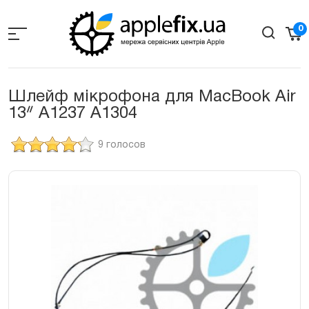
Skip
to
0
the
content
Шлейф мікрофона для MacBook Air
13ᐥ A1237 A1304
9 голосов