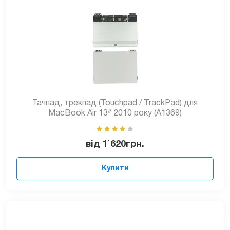
Тачпад, трекпад (Touchpad / TrackPad) для
MacBook Air 13ᐥ 2010 року (A1369)
від
1`620
грн.
Купити