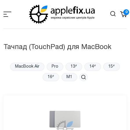
Skip
to
0
the
content
Тачпад (TouchPad) для MacBook
MacBook Air
Pro
13ᐥ
14ᐥ
15ᐥ
16ᐥ
M1