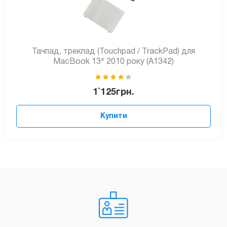
Тачпад, трекпад (Touchpad / TrackPad) для
MacBook 13ᐥ 2010 року (A1342)
1`125
грн.
Купити