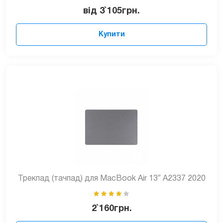
від
3`105
грн.
Купити
Трекпад (тачпад) для MacBook Air 13″ A2337 2020
2`160
грн.