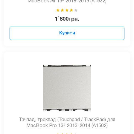
MacBook Air 13ᐥ 2018-2019 (A1932)
1`800
грн.
Купити
Тачпад, трекпад (Touchpad / TrackPad) для
MacBook Pro 13ᐥ 2013-2014 (A1502)