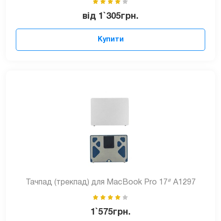
від
1`305
грн.
Купити
Тачпад (трекпад) для MacBook Pro 17ᐥ A1297
1`575
грн.