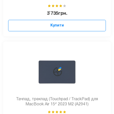
3`735
грн.
Купити
Тачпад, трекпад (Touchpad / TrackPad) для
MacBook Air 15ᐥ 2023 M2 (A2941)