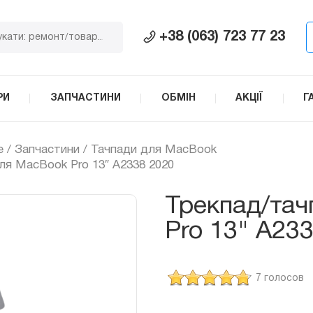
+38 (063) 723 77 23
РИ
ЗАПЧАСТИНИ
ОБМІН
АКЦІЇ
Г
e
/
Запчастини
/
Тачпади для MacBook
для MacBook Pro 13″ A2338 2020
Трекпад/тач
Pro 13" A23
7 голосов