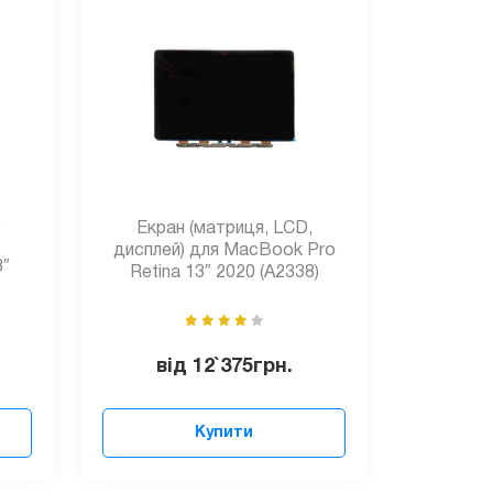
,
Екран (матриця, LCD,
дисплей) для MacBook Pro
3″
Retina 13″ 2020 (A2338)
від
12`375
грн.
Купити