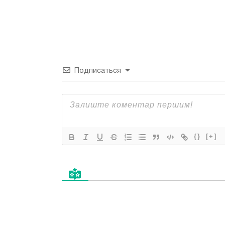
Подписаться
{}
[+]