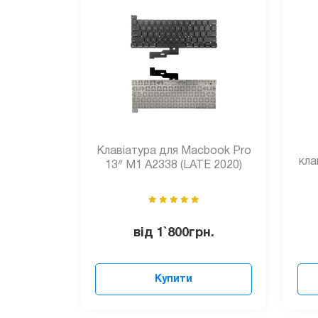
Клавіатура для Macbook Pro
кла
13ᐥ M1 A2338 (LATE 2020)
від
1`800
грн.
Купити