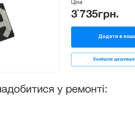
Ціна
3`735
грн.
Трекпад,
тачпад
Додати в кош
(TouchPad/TrackPad)
для
MacBook
Знайшли дешевше
Pro
13"
A2338
2020
адобитися у ремонті:
quantity