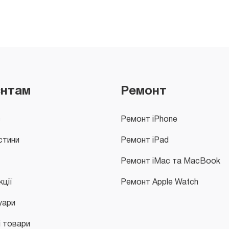
єнтам
Ремонт
с
Ремонт iPhone
стини
Ремонт iPad
Ремонт iMac та MacBook
кції
Ремонт Apple Watch
уари
і товари