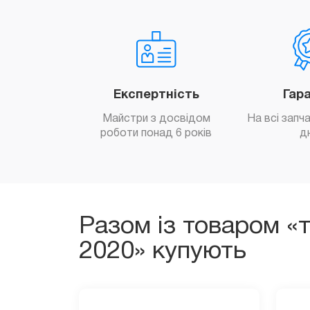
Експертність
Гар
Майстри з досвідом
На всі запч
роботи понад 6 років
д
Разом із товаром «
2020» купують