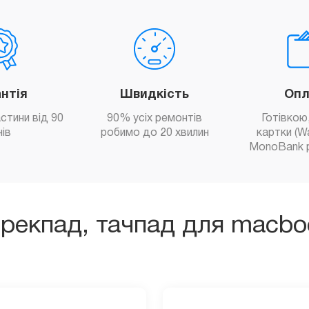
антія
Швидкість
Опл
астини від 90
90% усіх ремонтів
Готівкою,
нів
робимо до 20 хвилин
картки (W
MonoBank 
трекпад, тачпад для macbo