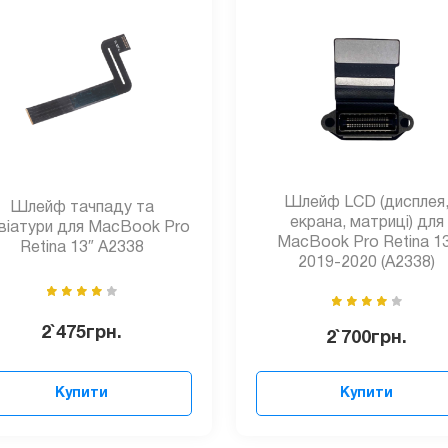
Шлейф LCD (дисплея
Шлейф тачпаду та
екрана, матриці) для
віатури для MacBook Pro
MacBook Pro Retina 1
Retina 13″ A2338
2019-2020 (A2338)
2`475
грн.
2`700
грн.
Купити
Купити