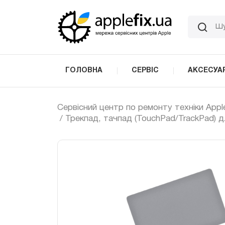
Skip
to
the
content
ГОЛОВНА
СЕРВІС
АКСЕСУА
Сервісний центр по ремонту техніки Appl
/ Трекпад, тачпад (TouchPad/TrackPad) 