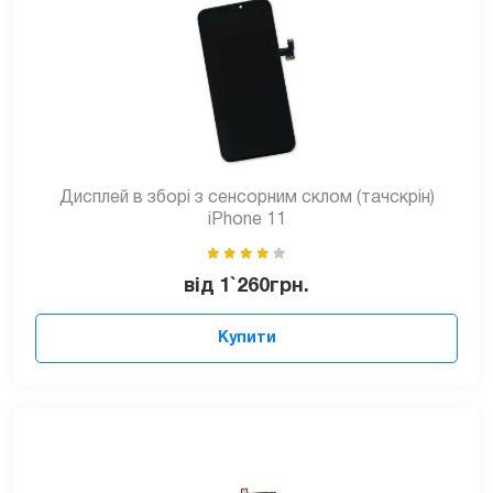
Дисплей в зборі з сенсорним склом (тачскрін)
iPhone 11
від
1`260
грн.
Купити