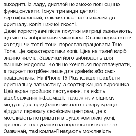
виходить із ладу, дисплей не зможе повноцінно
функціонувати. Існує три види деталі:
сертифікований, максимально наближений до
оригіналу, копія нижчої якості.
Деякі користувачі після покупки матриці зазначають,
що якість зображення змінилася. Стали переважати
холодні чи теплі тони, перестав працювати True
Tone. Це характеристики копії. Ціна на такий виріб
значно нижча. Зазвичай його вибирають для
пізніших моделей. Коли не хочеться переплачувати,
а гаджет потрібен лише для дзвінків або смс-
повідомлень. На iPhone 15 Plus краще придбати
оригінальну запчастину із сертифікацією виробника.
Цей екран пройшов тестування, та якість
відображення інформації, така ж як у рідному
модулі. Для придбання якісного товару краще
віддати перевагу сервісним центрам, де є
можливість потримати в руках комплектуючі,
провести тестування на перенесення кольорів.
Зазвичай, такі компанії надають можливість