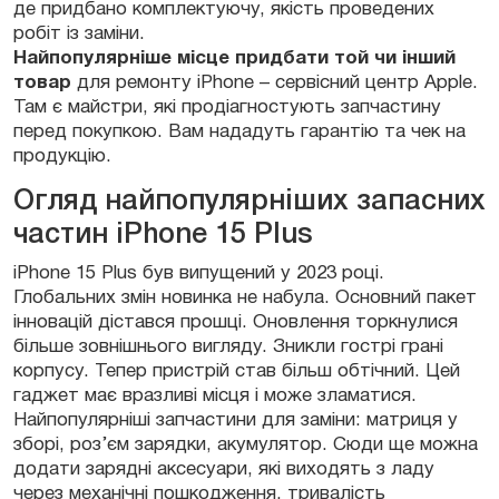
де придбано комплектуючу, якість проведених
робіт із заміни.
Найпопулярніше місце придбати той чи інший
товар
для ремонту iPhone – сервісний центр Apple.
Там є майстри, які продіагностують запчастину
перед покупкою. Вам нададуть гарантію та чек на
продукцію.
Огляд найпопулярніших запасних
частин iPhone 15 Plus
iPhone 15 Plus був випущений у 2023 році.
Глобальних змін новинка не набула. Основний пакет
інновацій дістався прошці. Оновлення торкнулися
більше зовнішнього вигляду. Зникли гострі грані
корпусу. Тепер пристрій став більш обтічний. Цей
гаджет має вразливі місця і може зламатися.
Найпопулярніші запчастини для заміни: матриця у
зборі, роз’єм зарядки, акумулятор. Сюди ще можна
додати зарядні аксесуари, які виходять з ладу
через механічні пошкодження, тривалість