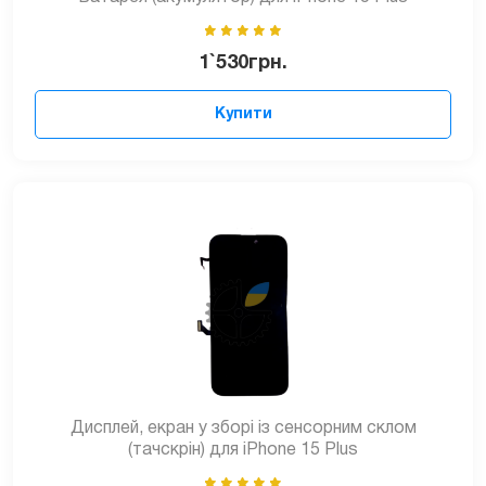
1`530
грн.
Купити
Дисплей, екран у зборі із сенсорним склом
(тачскрін) для iPhone 15 Plus