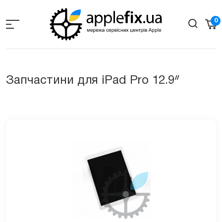
Skip
to
0
the
content
Запчастини для iPad Pro 12.9ᐥ