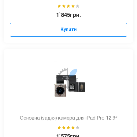
1`845
грн.
Купити
Основна (задня) камера для iPad Pro 12.9ᐥ
1`575
грн.