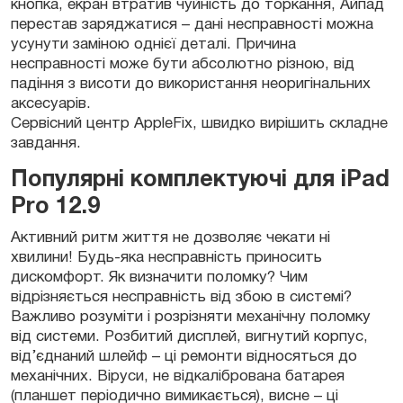
кнопка, екран втратив чуйність до торкання, Айпад
перестав заряджатися – дані несправності можна
усунути заміною однієї деталі. Причина
несправності може бути абсолютно різною, від
падіння з висоти до використання неоригінальних
аксесуарів.
Сервісний центр AppleFix, швидко вирішить складне
завдання.
Популярні комплектуючі для iPad
Pro 12.9
Активний ритм життя не дозволяє чекати ні
хвилини! Будь-яка несправність приносить
дискомфорт. Як визначити поломку? Чим
відрізняється несправність від збою в системі?
Важливо розуміти і розрізняти механічну поломку
від системи. Розбитий дисплей, вигнутий корпус,
від’єднаний шлейф – ці ремонти відносяться до
механічних. Віруси, не відкалібрована батарея
(планшет періодично вимикається), висне – ці