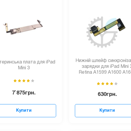
Нижній шлейф синхронізац
еринська плата для iPad
зарядки для iPad Mini 
Mini 3
Retina A1599 A1600 A1
7`875
грн.
630
грн.
Купити
Купити