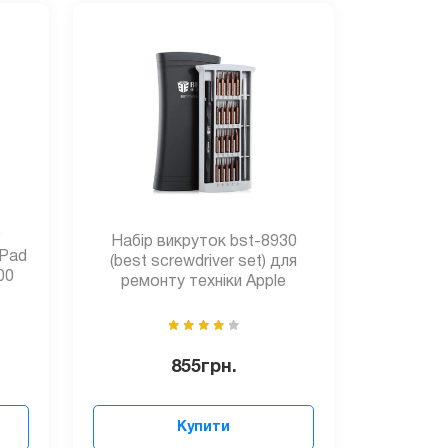
Набір викруток bst-8930
iPad
(best screwdriver set) для
00
ремонту техніки Apple
855
грн.
Купити