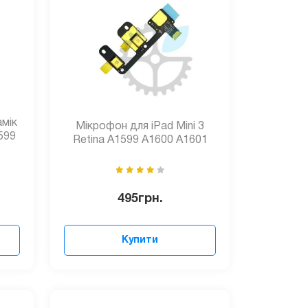
амік
Мікрофон для iPad Mini 3
1599
Retina A1599 A1600 A1601
495
грн.
Купити