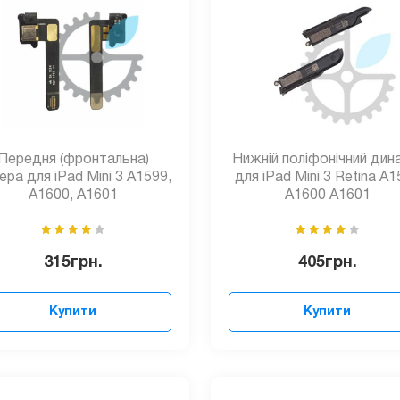
Передня (фронтальна)
Нижній поліфонічний дин
ера для iPad Mini 3 A1599,
для iPad Mini 3 Retina A
A1600, A1601
A1600 A1601
315
грн.
405
грн.
Купити
Купити