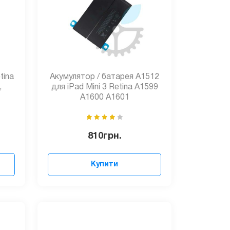
tina
Акумулятор / батарея A1512
,
для iPad Mini 3 Retina A1599
A1600 A1601
810
грн.
Купити