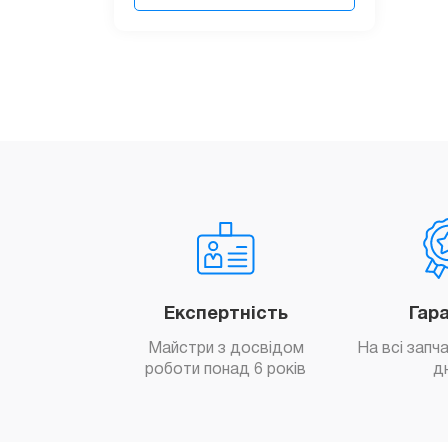
Експертність
Гар
Майстри з досвідом
На всі запч
роботи понад 6 років
д