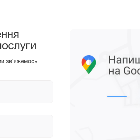
 зв`яжемось
ення
послуги