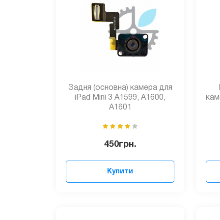
Задня (основна) камера для
iPad Mini 3 A1599, A1600,
кам
A1601
450
грн.
Купити