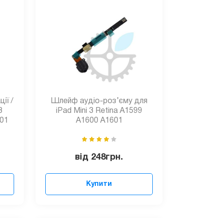
ії /
Шлейф аудіо-роз’єму для
3
iPad Mini 3 Retina A1599
601
A1600 A1601
від
248
грн.
Купити