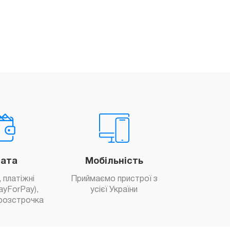
ата
Мобільність
 платіжні
Приймаємо пристрої з
ayForPay),
усієї України
розстрочка