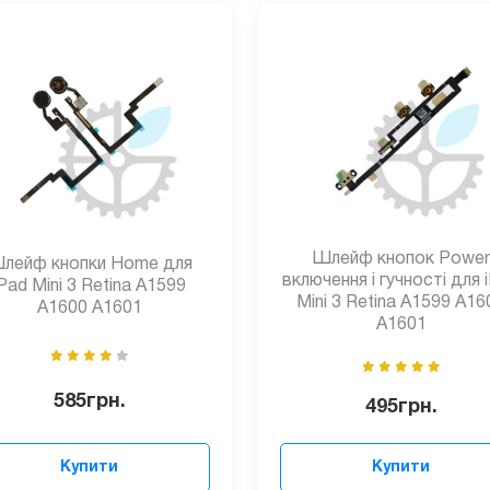
Шлейф кнопок Power
лейф кнопки Home для
включення і гучності для 
iPad Mini 3 Retina A1599
Mini 3 Retina A1599 A16
A1600 A1601
A1601
585
грн.
495
грн.
Купити
Купити