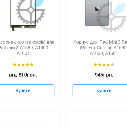
сорне скло (тачскрін) для
Корпус для iPad Mini 3 Re
Pad mini 3 A1599, A1600,
(Wi-Fi + Cellular) A1599
A1601
A1600, A1601
від
810
грн.
945
грн.
Купити
Купити