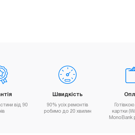
антія
Швидкість
Опл
астини від 90
90% усіх ремонтів
Готівкою,
нів
робимо до 20 хвилин
картки (W
MonoBank 