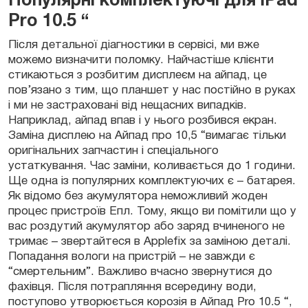
Популярні комплектуючі для iPad
Pro 10.5 “
Після детальної діагностики в сервісі, ми вже
можемо визначити поломку. Найчастіше клієнти
стикаються з розбитим дисплеєм на айпад, це
пов’язано з тим, що планшет у нас постійно в руках
і ми не застраховані від нещасних випадків.
Наприклад, айпад впав і у нього розбився екран.
Заміна дисплею на Айпад про 10,5 “вимагає тільки
оригінальних запчастин і спеціального
устаткування. Час заміни, коливається до 1 години.
Ще одна із популярних комплектуючих є – батарея.
Як відомо без акумулятора неможливий жоден
процес пристроїв Епл. Тому, якщо ви помітили що у
вас роздутий акумулятор або заряд вчиненого не
тримає – звертайтеся в Applefix за заміною деталі.
Попадання вологи на пристрій – не завжди є
“смертельним”. Важливо вчасно звернутися до
фахівця. Після потрапляння всередину води,
поступово утворюється корозія в Айпад Pro 10.5 “,