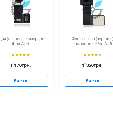
ня (основна) камера для
Фронтальна (передня
iPad Air 5
камера для iPad Air 5
1`170
грн.
1`350
грн.
Купити
Купити