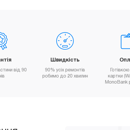
антія
Швидкість
Опл
астини від 90
90% усіх ремонтів
Готівкою,
нів
робимо до 20 хвилин
картки (W
MonoBank 