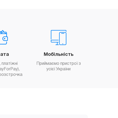
ата
Мобільність
 платіжні
Приймаємо пристрої з
ayForPay),
усієї України
розстрочка