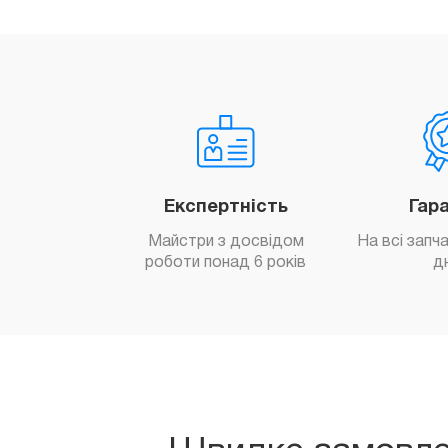
Експертність
Гар
Майстри з досвідом
На всі запч
роботи понад 6 років
д