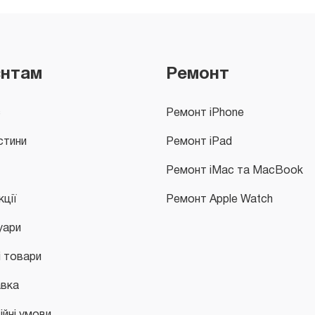
єнтам
Ремонт
с
Ремонт iPhone
стини
Ремонт iPad
Ремонт iMac та MacBook
кції
Ремонт Apple Watch
уари
і товари
вка