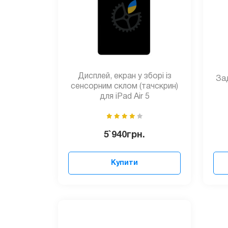
Дисплей, екран у зборі із
Зад
сенсорним склом (тачскрин)
для iPad Air 5
5`940
грн.
Купити