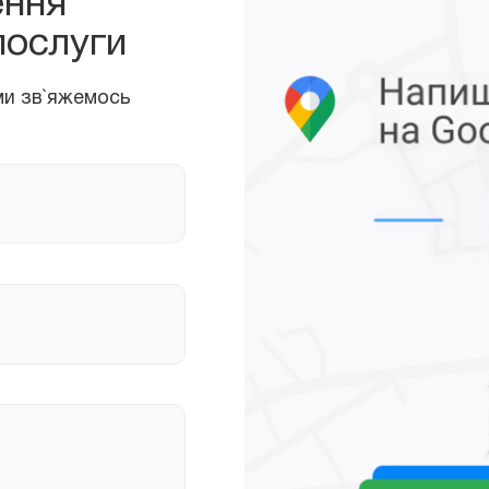
ення
 зв`яжемось
послуги