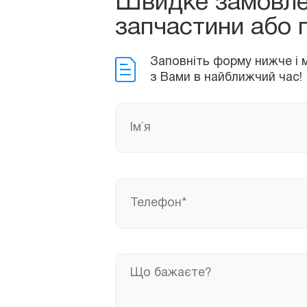
Швидке замовл
Заповніть форму нижче і ми
з Вами в найближчий час!
запчастини або 