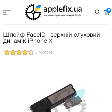
Skip
to
0
the
content
Шлейф FaceID і верхній слуховий
динамік iPhone Х
6 голосов