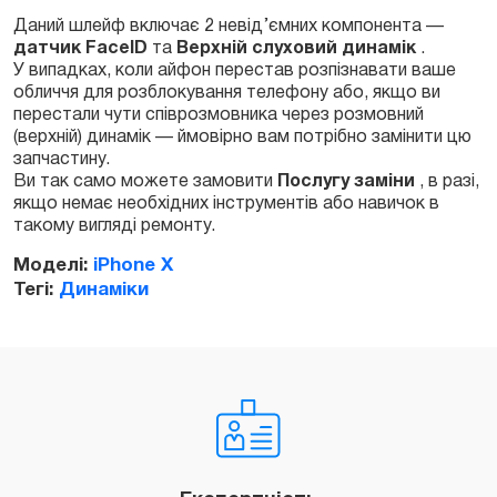
Даний шлейф включає 2 невід’ємних компонента —
датчик FaceID
та
Верхній слуховий динамік
.
Замовити
У випадках, коли айфон перестав розпізнавати ваше
обличчя для розблокування телефону або, якщо ви
перестали чути співрозмовника через розмовний
(верхній) динамік — ймовірно вам потрібно замінити цю
запчастину.
Ви так само можете замовити
Послугу заміни
, в разі,
якщо немає необхідних інструментів або навичок в
такому вигляді ремонту.
Моделі:
iPhone X
Тегі:
Динаміки