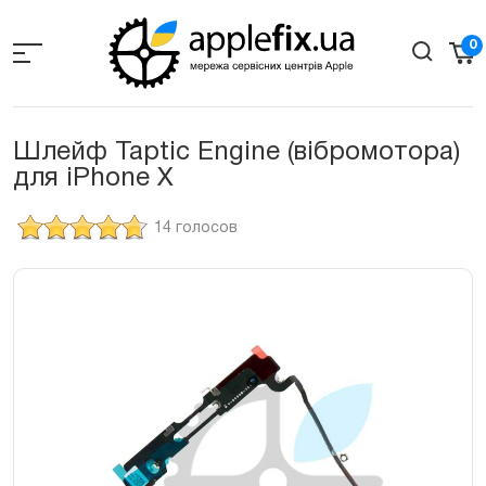
Skip
to
0
the
content
Шлейф Taptic Engine (вібромотора)
для iPhone X
14 голосов