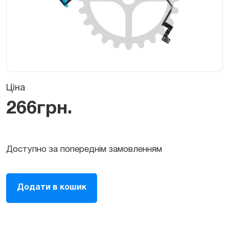
Ціна
266
грн.
Доступно за попереднім замовленням
Шлейф
Додати в кошик
Taptic
Engine
(вібромотора)
для