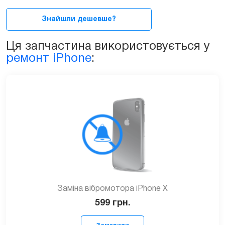
iPhone
X
Знайшли дешевше?
quantity
Ця запчастина використовується у
ремонт iPhone
:
Заміна вібромотора iPhone X
599
грн.