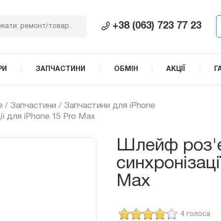
+38 (063) 723 77 23
РИ
ЗАПЧАСТИНИ
ОБМІН
АКЦІЇ
Г
e
/
Запчастини
/
Запчастини для iPhone
ї для iPhone 15 Pro Max
Шлейф роз'є
синхронізаці
Max
4 голоса