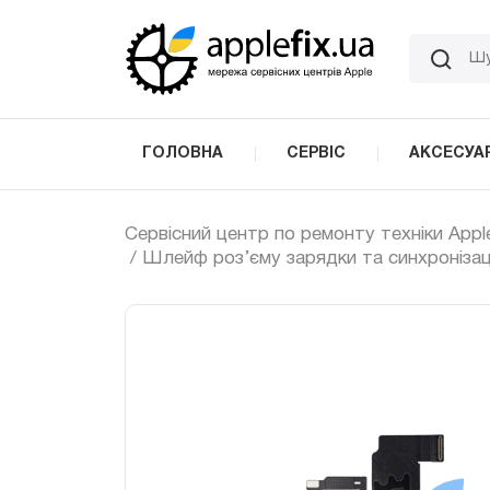
Skip
to
the
content
ГОЛОВНА
СЕРВІС
АКСЕСУА
Сервісний центр по ремонту техніки Appl
/ Шлейф роз’єму зарядки та синхронізаці