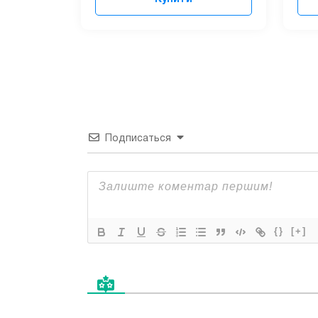
Подписаться
{}
[+]