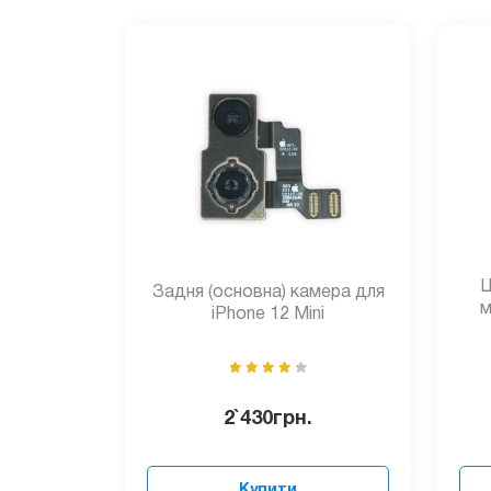
Ш
Задня (основна) камера для
м
iPhone 12 Mini
2`430
грн.
Купити