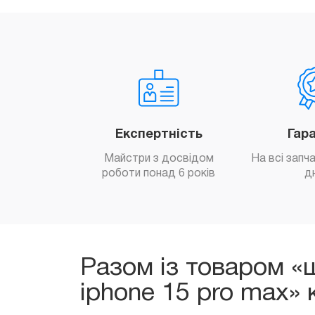
Експертність
Гар
Майстри з досвідом
На всі запч
роботи понад 6 років
д
Разом із товаром «
iphone 15 pro max»