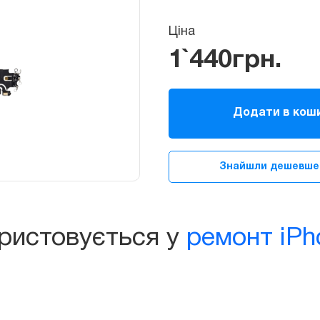
Ціна
1`440
грн.
Шлейф
роз'єму
Додати в кош
зарядки
та
синхронізації
Знайшли дешевше
для
iPhone
15
Pro
ористовується у
ремонт iPh
Max
quantity