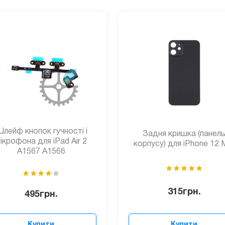
лейф кнопок гучності і
Задня кришка (панел
ікрофона для iPad Air 2
корпусу) для iPhone 12 M
A1567 A1566
315
грн.
495
грн.
Купити
Купити