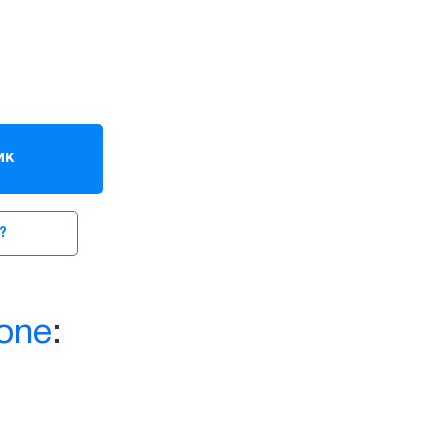
ик
?
one
: