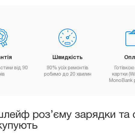
антія
Швидкість
Опл
астини від 90
90% усіх ремонтів
Готівкою,
нів
робимо до 20 хвилин
картки (W
MonoBank 
шлейф роз’єму зарядки та с
 купують