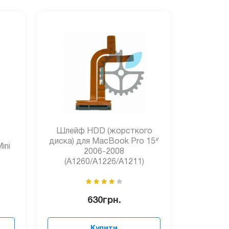
Шлейф HDD (жорсткого
ь
диска) для MacBook Pro 15ᐥ
ini
2006-2008
(A1260/A1226/A1211)
630
грн.
Купити