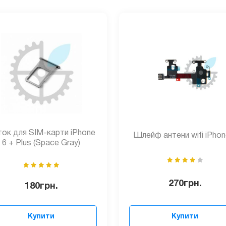
ок для SIM-карти iPhone
Шлейф антени wifi iPhon
6 + Plus (Space Gray)
270
грн.
180
грн.
Купити
Купити