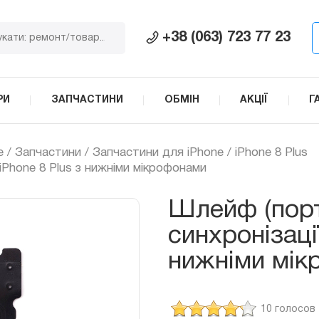
+38 (063) 723 77 23
РИ
ЗАПЧАСТИНИ
ОБМІН
АКЦІЇ
Г
e
/
Запчастини
/
Запчастини для iPhone
/
iPhone 8 Plus
iPhone 8 Plus з нижніми мікрофонами
Шлейф (порт
синхронізаці
нижніми мік
10 голосов