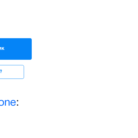
ик
?
one
: