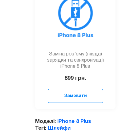
Заміна роз’єму (гнізда)
зарядки та синхронізації
iPhone 8 Plus
899
грн.
Замовити
Моделі:
iPhone 8 Plus
Тегі:
Шлейфи