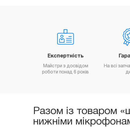
Експертність
Гар
Майстри з досвідом
На всі запч
роботи понад 6 років
д
Разом із товаром «ш
нижніми мікрофона