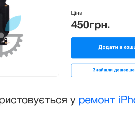
Ціна
450
грн.
Шлейф
(порт)
Додати в кош
зарядки
та
синхронізації
Знайшли дешевше
iPhone
8
Plus
з
ористовується у
ремонт iPh
нижніми
мікрофонами
quantity