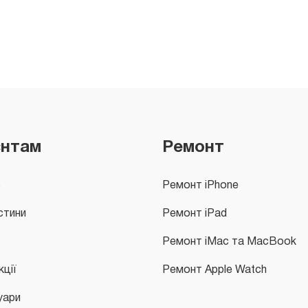
єнтам
Ремонт
с
Ремонт iPhone
стини
Ремонт iPad
Ремонт iMac та MacBook
кції
Ремонт Apple Watch
уари