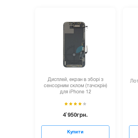
Дисплей, екран в зборі з
Лот
сенсорним склом (тачскрін)
для iPhone 12
4`950
грн.
Купити