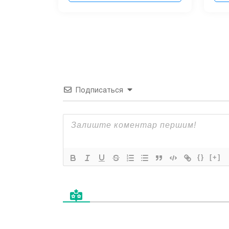
Подписаться
{}
[+]