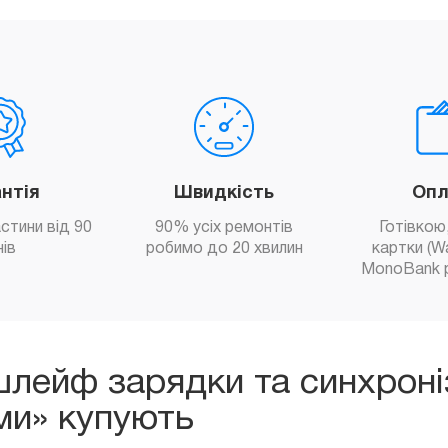
антія
Швидкість
Опл
астини від 90
90% усіх ремонтів
Готівкою,
нів
робимо до 20 хвилин
картки (W
MonoBank 
лейф зарядки та синхроніза
ми» купують