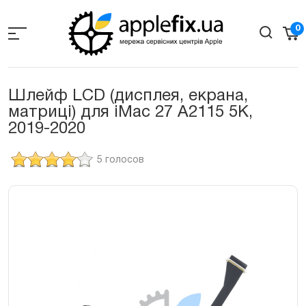
Skip
to
0
the
content
Шлейф LCD (дисплея, екрана,
матриці) для iMac 27 A2115 5K,
2019-2020
5 голосов