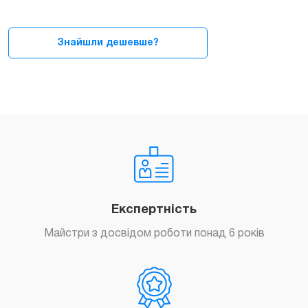
матриці)
для
iMac
Знайшли дешевше?
27
A2115
5K,
2019-
2020
quantity
Експертність
Майстри з досвідом роботи понад 6 років