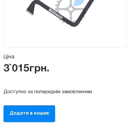
Ціна
3`015
грн.
Доступно за попереднім замовленням
Шлейф
Додати в кошик
LCD
(дисплея,
екрана,