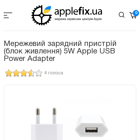
Skip
to
0
the
content
Мережевий зарядний пристрій
(блок живлення) 5W Apple USB
Power Adapter
4 голоса