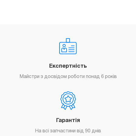
Power
Adapter
quantity
Експертність
Майстри з досвідом роботи понад 6 років
Гарантія
На всі запчастини від 90 днів