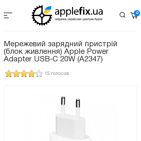
Skip
to
0
the
content
Мережевий зарядний пристрій
(блок живлення) Apple Power
Adapter USB-C 20W (A2347)
15 голосов