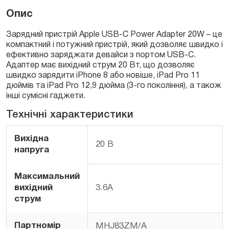
USB-
Опис
C
20W
Зарядний пристрій Apple USB-C Power Adapter 20W – це
(A2347)
компактний і потужний пристрій, який дозволяє швидко і
quantity
ефективно заряджати девайси з портом USB-C.
Адаптер має вихідний струм 20 Вт, що дозволяє
швидко зарядити iPhone 8 або новіше, iPad Pro 11
дюймів та iPad Pro 12,9 дюйма (3-го покоління), а також
інші сумісні гаджети.
Технічні характеристики
Вихідна
20 В
напруга
Максимальний
вихідний
3.6А
струм
Партномір
MHJ83ZM/A