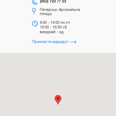
(063) 723 77 23
(0
Печерськ, Арсенальна
площа
б
"
9:00 - 19:00 пн-пт
10:00 - 16:00 сб
т
вихідний - нд
д
Прокласти маршрут
Прокл