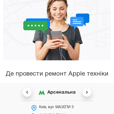
Де провести ремонт Apple техніки
Арсенальна
Київ, вул. МАЗЕПИ 3
К
С