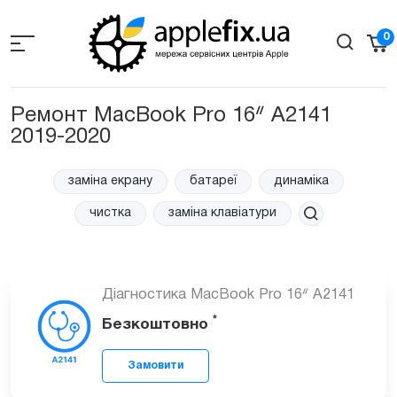
Skip
to
0
the
content
Ремонт MacBook Pro 16ᐥ A2141
2019-2020
заміна екрану
батареї
динаміка
чистка
заміна клавіатури
Діагностика MacBook Pro 16ᐥ A2141
*
Безкоштовно