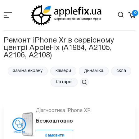
Skip
to
0
the
content
Ремонт iPhone Xr в сервісному
центрі AppleFix (A1984, A2105,
A2106, A2108)
заміна екрану
камери
динаміка
скла
батареї
Діагностика iPhone XR
Безкоштовно