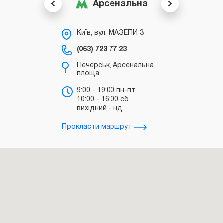
Арсенальна
Київ, вул. МАЗЕПИ 3
К
С
(063) 723 77 23
(0
Печерськ, Арсенальна
площа
б
"
9:00 - 19:00 пн-пт
10:00 - 16:00 сб
т
вихідний - нд
д
Прокласти маршрут
Прокл