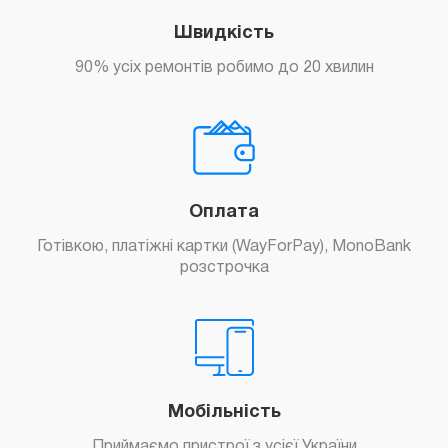
Замовити
Швидкість
90% усіх ремонтів робимо до 20 хвилин
Оплата
Замовити
Готівкою, платіжні картки (WayForPay), MonoBank
розстрочка
Мобільність
Замовити
Приймаємо пристрої з усієї України