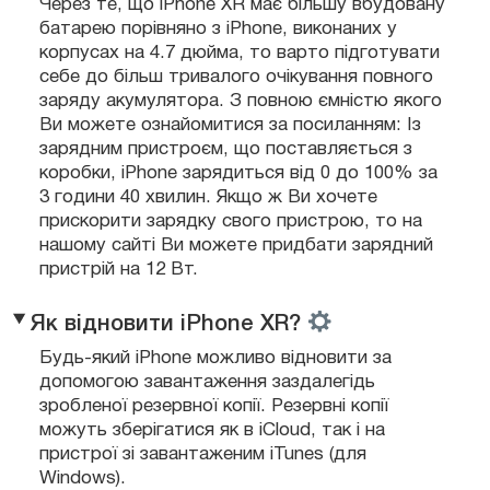
Через те, що iPhone XR має більшу вбудовану
батарею порівняно з iPhone, виконаних у
корпусах на 4.7 дюйма, то варто підготувати
себе до більш тривалого очікування повного
заряду акумулятора. З повною ємністю якого
Ви можете ознайомитися за посиланням: Із
зарядним пристроєм, що поставляється з
коробки, iPhone зарядиться від 0 до 100% за
3 години 40 хвилин. Якщо ж Ви хочете
прискорити зарядку свого пристрою, то на
нашому сайті Ви можете придбати зарядний
пристрій на 12 Вт.
Як відновити iPhone XR?
Будь-який iPhone можливо відновити за
допомогою завантаження заздалегідь
зробленої резервної копії. Резервні копії
можуть зберігатися як в iCloud, так і на
пристрої зі завантаженим iTunes (для
Windows).