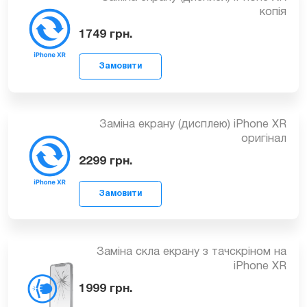
Заміна екрану (дисплея) iPhone XR
Замовити
копія
1749
грн.
Заміна екрану (дисплею) iPhone XR
оригінал
Замовити
2299
грн.
Заміна скла екрану з тачскріном на
iPhone XR