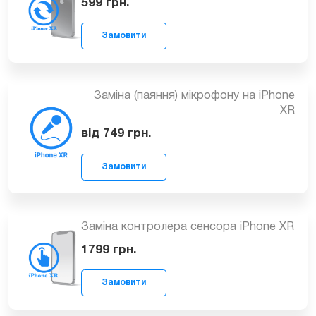
1399
грн.
Замовити
Заміна вібромоторчику iPhone XR
599
грн.
Замовити
Заміна (паяння) мікрофону на iPhone
XR
від 749
грн.