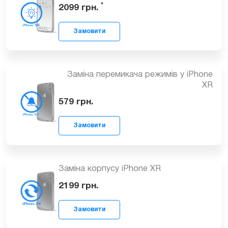
Відновлення Face ID для iPhone XR
*
2099
грн.
Замовити
Заміна перемикача режимів у iPhone
ХR
579
грн.
Замовити