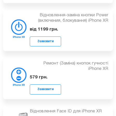
камери на iPhone XR
999
грн.
Відновлення-заміна кнопки Power
Замовити
(включения, блокування) iPhone XR
від 1199
грн.
Ремонт (Заміна) кнопок гучності
iPhone XR
Замовити
579
грн.