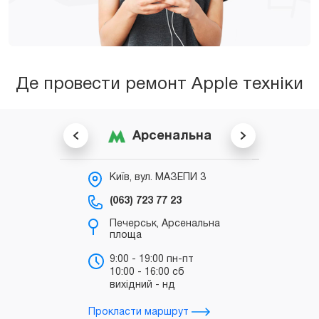
Де провести ремонт Apple техніки
Арсенальна
Київ, вул. МАЗЕПИ 3
К
С
(063) 723 77 23
(0
Печерськ, Арсенальна
площа
б
"
9:00 - 19:00 пн-пт
10:00 - 16:00 сб
т
вихідний - нд
д
Прокласти маршрут
Прокл