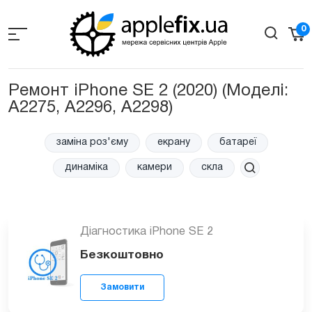
Skip
to
0
the
content
Ремонт iPhone SE 2 (2020) (Моделi:
A2275, A2296, A2298)
заміна роз'єму
екрану
батареї
динаміка
камери
скла
Діагностика iPhone SE 2
Безкоштовно