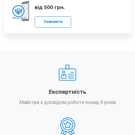
Замовити
Відновлення Wi-Fi модуля iPhone SE 2
від 1199
грн.
Перепрошивка iPhone SE 2
від 500
грн.
Замовити
Експертність
Майстри з досвідом роботи понад 6 років
Замовити