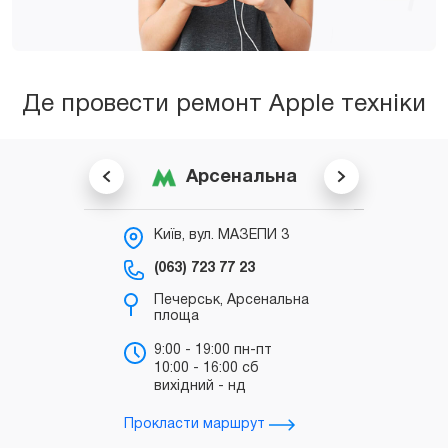
Де провести ремонт Apple техніки
Арсенальна
Київ, вул. МАЗЕПИ 3
К
С
(063) 723 77 23
(0
Печерськ, Арсенальна
площа
б
"
9:00 - 19:00 пн-пт
10:00 - 16:00 сб
т
вихідний - нд
д
Прокласти маршрут
Прокл