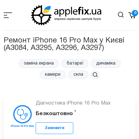
Skip
to
0
the
content
Ремонт iPhone 16 Pro Max у Києві
(A3084, А3295, А3296, А3297)
заміна екрана
батареї
динаміка
камери
скла
Діагностика iPhone 16 Pro Max
*
Безкоштовно