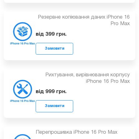
від 999
грн.
Резервне копіювання даних iPhone 16
Замовити
Pro Max
від 399
грн.
Рихтування, вирівнювання корпусу
iPhone 16 Pro Max
Замовити
від 999
грн.