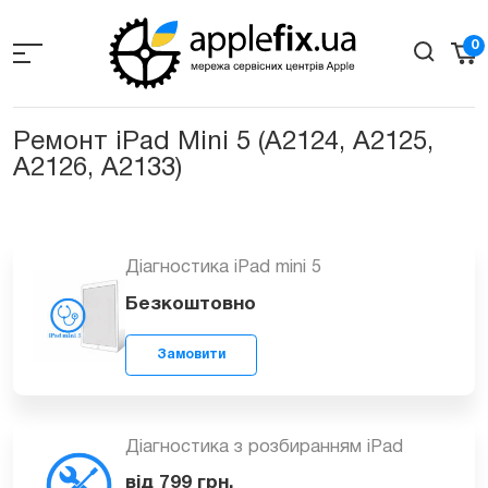
Skip
to
0
the
content
Ремонт iPad Mini 5 (А2124, А2125,
А2126, A2133)
Діагностика iPad mini 5
Безкоштовно
Замовити
Діагностика з розбиранням iPad