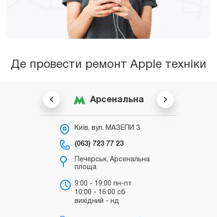
Де провести ремонт Apple техніки
Арсенальна
Київ, вул. МАЗЕПИ 3
К
С
(063) 723 77 23
(0
Печерськ, Арсенальна
площа
б
"
9:00 - 19:00 пн-пт
10:00 - 16:00 сб
т
вихідний - нд
д