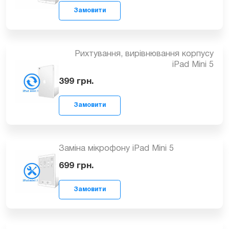
Чистка після попадання води iPad Mini
5
від 499
грн.
Замовити
Рихтування, вирівнювання корпусу
iPad Mini 5
399
грн.
Замовити
Заміна мікрофону iPad Mini 5
699
грн.