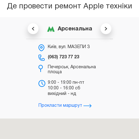
Де провести ремонт Apple техніки
Арсенальна
Київ, вул. МАЗЕПИ 3
К
С
(063) 723 77 23
(0
Печерськ, Арсенальна
площа
б
"
9:00 - 19:00 пн-пт
10:00 - 16:00 сб
т
вихідний - нд
д
Прокласти маршрут
Прокл