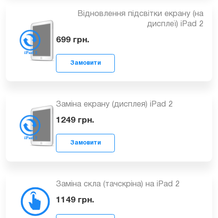
Відновлення підсвітки екрану (на
Замовити
дисплеї) iPad 2
699
грн.
Заміна екрану (дисплея) iPad 2
Замовити
1249
грн.
Заміна скла (тачскріна) на iPad 2