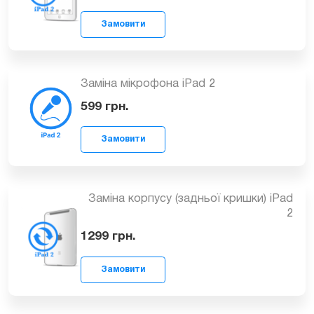
Замовити
Заміна роз’єму для навушників
(аудіоджека) iPad 2
599
грн.
Замовити
Заміна мікрофона iPad 2
599
грн.
Замовити
Заміна корпусу (задньої кришки) iPad