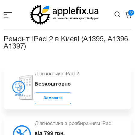
Skip
to
0
the
content
Ремонт iPad 2 в Києві (А1395, А1396,
А1397)
Діагностика iPad 2
Безкоштовно
Замовити
Діагностика з розбиранням iPad