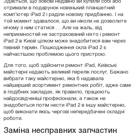
Здається, що зовсім недавно ви купили собі або
отримали в подарунок новенький планшетний
комп’ютер iPad 2 і раділи новому придбанню. І на
той момент здавалося, що ви ніколи не дозволите
нічому з ним статися … Але на жаль, від
неприємностей не застрахований ніхто і ремонт
iPad 2 в Києві цілком може знадобитися вам через
певний термін. Пошкодження скла iPad 2 є
найчастішою проблемою цього пристрою.
Для того, щоб здійснити ремонт iPad, Київські
майстерні надають великий перелік послуг. Бажано
вибрати таку майстерню, яка б надавала
найширший асортимент ремонтних робіт, адже саме
в подібних закладах, як правило, працюють
найдосвідченіші професіонали, а також не
знадобиться потім нести iPad 2 в іншу майстерню,
щоб виконати якісь чергові непередбачені складні
роботи.
Заміна несправних запчастин