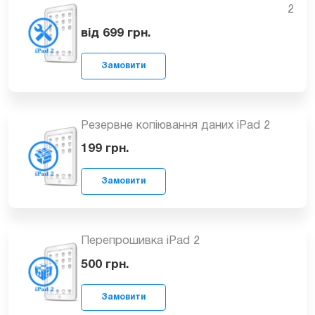
Ребол/Заміна флеш пам’яті iPad 2
від 1299
грн.
Замовити
Усунення несправностей по платі iPad
2
від 699
грн.
Замовити
Резервне копіювання даних iPad 2
199
грн.