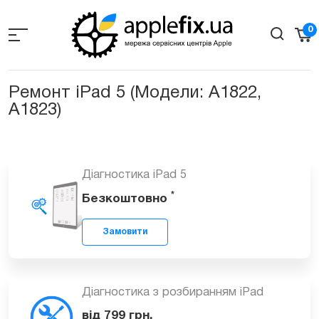
Skip
to
0
the
content
Ремонт iPad 5 (Модели: A1822,
А1823)
Діагностика iPad 5
*
Безкоштовно
Замовити
Діагностика з розбиранням iPad