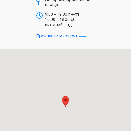
Печерськ, Арсенальна
площа
б
"
9:00 - 19:00 пн-пт
10:00 - 16:00 сб
т
вихідний - нд
д
Прокласти маршрут
Прокл