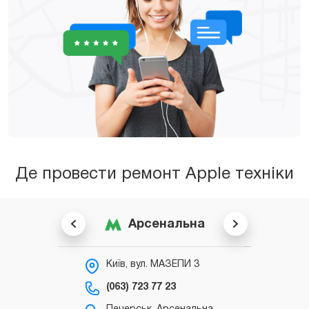
Де провести ремонт Apple техніки
Арсенальна
Київ, вул. МАЗЕПИ 3
К
С
(063) 723 77 23
(0