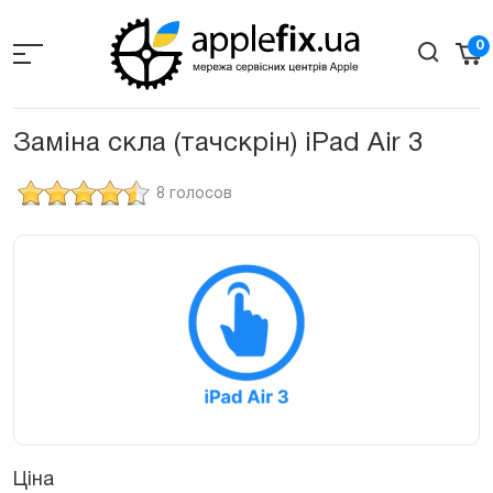
Skip
to
0
the
content
Заміна скла (тачскрін) iPad Air 3
8 голосов
Ціна